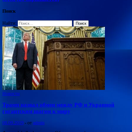
Поиск
Найти:
Новости
Трамп назвал обмен между РФ и Украиной
гигантским шагом к миру
08.09.2019
-
от
admin