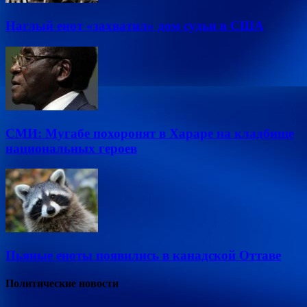
Наглый енот «захватил» дом судьи в США
СМИ: Мугабе похоронят в Хараре на кладбище
национальных героев
Пьяные еноты появились в канадской Оттаве
Политические новости