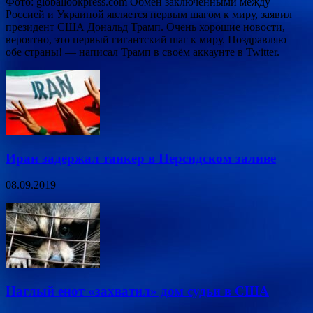
Фото: globallookpress.com Обмен заключёнными между
Россией и Украиной является первым шагом к миру, заявил
президент США Дональд Трамп. Очень хорошие новости,
вероятно, это первый гигантский шаг к миру. Поздравляю
обе страны! — написал Трамп в своём аккаунте в Twitter.
Иран задержал танкер в Персидском заливе
08.09.2019
Наглый енот «захватил» дом судьи в США