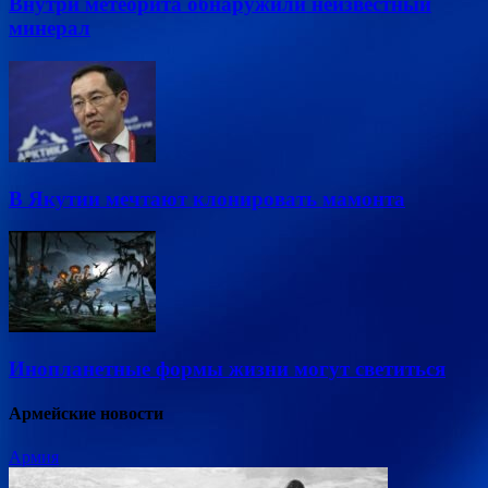
Внутри метеорита обнаружили неизвестный
минерал
В Якутии мечтают клонировать мамонта
Инопланетные формы жизни могут светиться
Армейские новости
Армия