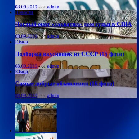
08.09.2019
-
от
admin
Новости
Наглый енот «захватил» дом судьи в США
08.09.2019
-
от
admin
Юмор
Подборка вкусняшек из СССР (15 фото)
08.09.2019
-
от
admin
Юмор
Самые добрые объявления (16 фото)
08.09.2019
-
от
admin