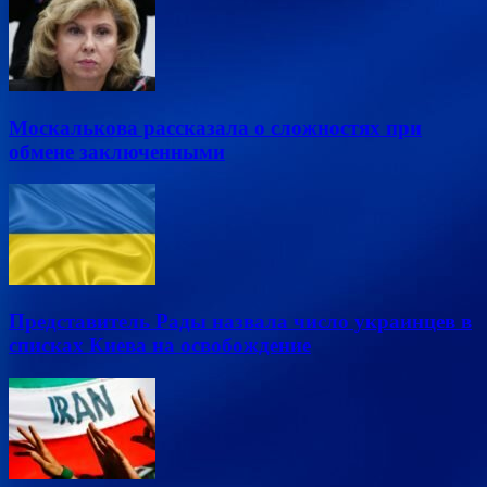
Москалькова рассказала о сложностях при
обмене заключенными
Представитель Рады назвала число украинцев в
списках Киева на освобождение