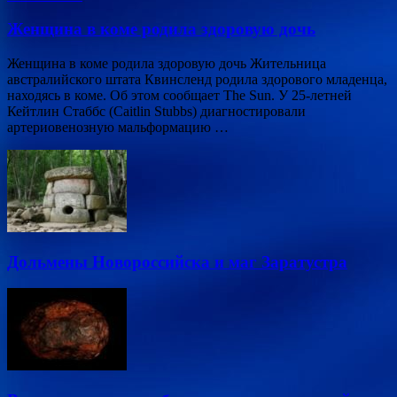
Женщина в коме родила здоровую дочь
Женщина в коме родила здоровую дочь Жительница
австралийского штата Квинсленд родила здорового младенца,
находясь в коме. Об этом сообщает The Sun. У 25-летней
Кейтлин Стаббс (Caitlin Stubbs) диагностировали
артериовенозную мальформацию …
Дольмены Новороссийска и маг Заратустра