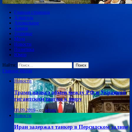
Главная страница
Алкоголь
Аномальное
Армия
Здоровье
Мода
Новости
Политика
Юмор
Найти:
Главное Меню
Новости
Трамп назвал обмен между РФ и Украиной
гигантским шагом к миру
08.09.2019
-
от
admin
Новости
Иран задержал танкер в Персидском заливе