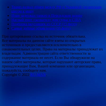
Трамп назвал обмен между РФ и Украиной гигантским
шагом к миру
Иран задержал танкер в Персидском заливе
Наглый енот «захватил» дом судьи в США
Подборка вкусняшек из СССР (15 фото)
Самые добрые объявления (16 фото)
При цитировании ссылка на источник обязательна.
Все материалы на данном сайте взяты из открытых
источников и предоставляются исключительно в
ознакомительных целях. Права на материалы принадлежат их
владельцам. Администрация сайта ответственности за
содержание материала не несет. Если Вы обнаружили на
нашем сайте материалы, которые нарушают авторские права,
принадлежащие Вам, Вашей компании или организации,
пожалуйста, сообщите нам.
Copyright © 2022
RU-MAN
.