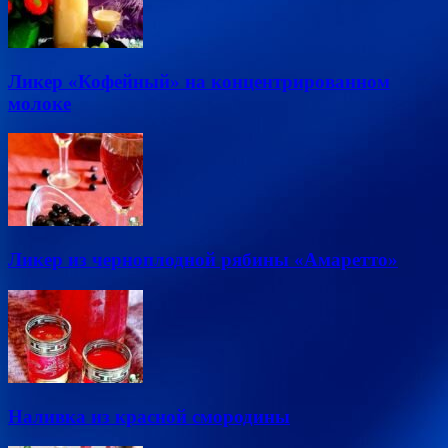
Ликер «Кофейный» на концентрированном
молоке
Ликер из черноплодной рябины «Амаретто»
Наливка из красной смородины