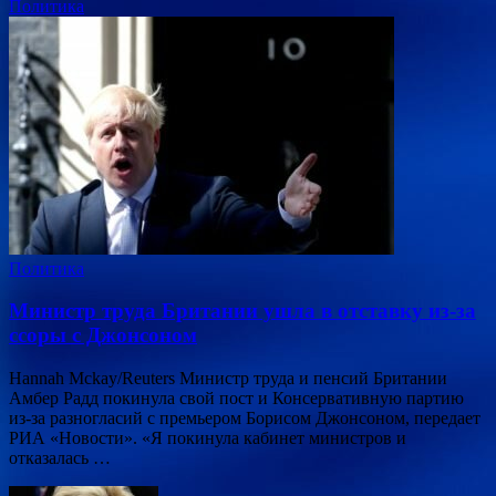
Политика
Политика
Министр труда Британии ушла в отставку из-за
ссоры с Джонсоном
Hannah Mckay/Reuters Министр труда и пенсий Британии
Амбер Радд покинула свой пост и Консервативную партию
из-за разногласий с премьером Борисом Джонсоном, передает
РИА «Новости». «Я покинула кабинет министров и
отказалась …