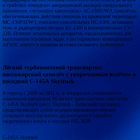
о «рабочих лошадках» американской авиации специального
назначения: «летающих канонерках» АС-130U/W/J, самолётах,
обеспечивающих действия спецназа на вражеской территории
МС-130Р/Н/W/J, поисково-спасательных НС-130J, летающих
теле- и радиоретрансляторах ЕС-130J и конвертопланах CV-
22B. Помимо летательных аппаратов, предназначенных для
выполнения основных задач, в распоряжении командования
AFSOC имеются машины вспомогательного назначения.
Лёгкий турбовинтовой транспортно-
пассажирский самолёт с укороченным взлётом и
посадкой C-145A Skytruck
В период с 2009 по 2011 гг. в эскадрильи специального
назначения поступило 16 легких транспортных самолетов
С-145А Skytruck (англ. Skytruck – Небесный грузовик),
представляющих собой модернизированную версию
польского многоцелевого двухмоторного самолёта
укороченного взлёта и посадки PZL M28.
С-145А Skytruck