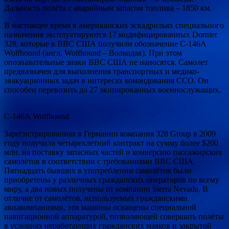
Дальность полёта с аварийным запасом топлива – 1850 км.
В настоящее время в американских эскадрильях специального
назначения эксплуатируются 17 модифицированных Dornier
328, которые в ВВС США получили обозначение С-146А
Wolfhound (англ. Wolfhound – Волкодав). При этом
опознавательные знаки ВВС США не наносятся. Самолет
предназначен для выполнения транспортных и медико-
эвакуационных задач в интересах командования ССО. Он
способен перевозить до 27 экипированных военнослужащих.
С-146А Wolfhound
Зарегистрированная в Германии компания 328 Group в 2009
году получила четырехлетний контракт на сумму более $200
млн. на поставку запасных частей и конверсию пассажирских
самолётов в соответствии с требованиями ВВС США.
Пятнадцать бывших в употреблении самолётов были
приобретены у различных гражданских операторов по всему
миру, а два новых получены от компании Sierra Nevada. В
отличие от самолётов, используемых гражданскими
авиакомпаниями, эти машины оснащены специальной
навигационной аппаратурой, позволяющей совершать полёты
в условиях неработающих гражданских маяков и закрытой