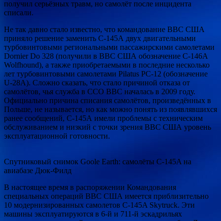
получил серьёзных травм, но самолёт после инцидента
списали.
Не так давно стало известно, что командование ВВС США
приняло решение заменить С-145А двух двигательными
турбовинтовыми региональными пассажирскими самолетами
Dornier Do 328 (получили в ВВС США обозначение С-146А
Wolfhound), а также приобретаемыми в последние несколько
лет турбовинтовыми самолетами Pilatus PC-12 (обозначение
U-28A). Сложно сказать, что стало причиной отказа от
самолётов, чья служба в ССО ВВС началась в 2009 году.
Официально причина списания самолётов, произведённых в
Польше, не называется, но как можно понять из появлявшихся
ранее сообщений, С-145А имели проблемы с техническим
обслуживанием и низкий с точки зрения ВВС США уровень
эксплуатационной готовности.
Спутниковый снимок Goole Earth: самолёты C-145A на
авиабазе Дюк-Филд
В настоящее время в распоряжении Командования
специальных операций ВВС США имеется приблизительно
10 модернизированных самолетов C-145A Skytruck. Эти
машины эксплуатируются в 6-й и 711-й эскадрильях