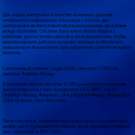
Два экрана выступают в качестве основного дисплея
отображения информации для каждого пилота, два
центральных являются многофункциональными дисплеями
между пилотами. Система Apex имеет много общего с
кабинами других бизнес-джетов и была разработана, чтобы
минимизировать рабочую нагрузку экипажа и обеспечить
повышенную безопасность при управлении самолётом одним
пилотом.
Спутниковый снимок Google Еarth: самолёты U-28A на
авиабазе Хёрберт-Фильд
В настоящее время самолёты U-28A различного назначения
эксплуатируются в трёх эскадрильях ССО ВВС: 319-й
(Хёрберт-Фильд, Флорида), 24-й (Хёрберт-Фильд, Флорида) и
318-й (Кэннон, Нью-Мексико).
Часть самолётов, выполняющих транспортно-пассажирские
задачи, несут гражданскую окраску, часть окрашена в тёмный
цвет, принятый в ВВС США.