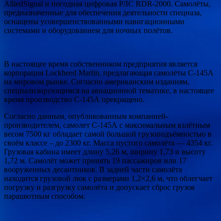
AlliedSignal и погодная цифровая РЛС RDR-2000. Самолёты,
предназначенные для обеспечения деятельности спецназа,
оснащены усовершенствованными навигационными
системами и оборудованием для ночных полётов.
В настоящее время собственником предприятия является
корпорация Lockheed Martin, предлагающая самолёты С-145А
на мировом рынке. Согласно американским изданиям,
специализирующимся на авиационной тематике, в настоящее
время производство С-145А прекращено.
Согласно данным, опубликованным компанией-
производителем, самолет С-145А с максимальным взлётным
весом 7500 кг обладает самой большой грузоподъёмностью в
своём классе – до 2300 кг. Масса пустого самолёта — 4354 кг.
Грузовая кабина имеет длину 5,26 м, ширину 1,73 и высоту
1,72 м. Самолёт может принять 19 пассажиров или 17
вооруженных десантников. В задней части самолёта
находится грузовой люк с размерами 1,2×2,6 м, что облегчает
погрузку и разгрузку самолёта и допускает сброс грузов
парашютным способом.