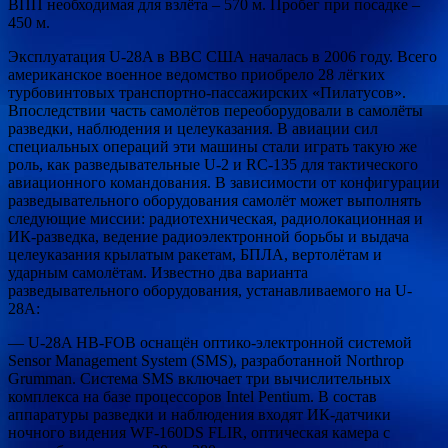
ВПП необходимая для взлёта – 570 м. Пробег при посадке –
450 м.
Эксплуатация U-28A в ВВС США началась в 2006 году. Всего
американское военное ведомство приобрело 28 лёгких
турбовинтовых транспортно-пассажирских «Пилатусов».
Впоследствии часть самолётов переоборудовали в самолёты
разведки, наблюдения и целеуказания. В авиации сил
специальных операций эти машины стали играть такую же
роль, как разведывательные U-2 и RC-135 для тактического
авиационного командования. В зависимости от конфигурации
разведывательного оборудования самолёт может выполнять
следующие миссии: радиотехническая, радиолокационная и
ИК-разведка, ведение радиоэлектронной борьбы и выдача
целеуказания крылатым ракетам, БПЛА, вертолётам и
ударным самолётам. Известно два варианта
разведывательного оборудования, устанавливаемого на U-
28A:
— U-28A HB-FOB оснащён оптико-электронной системой
Sensor Management System (SMS), разработанной Northrop
Grumman. Система SMS включает три вычислительных
комплекса на базе процессоров Intel Pentium. В состав
аппаратуры разведки и наблюдения входят ИК-датчики
ночного видения WF-160DS FLIR, оптическая камера с