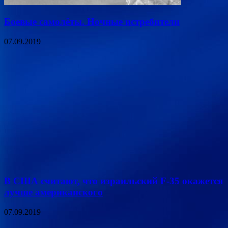
Боевые самолёты. Ночные истребители
07.09.2019
В США считают, что израильский F-35 окажется
лучше американского
07.09.2019