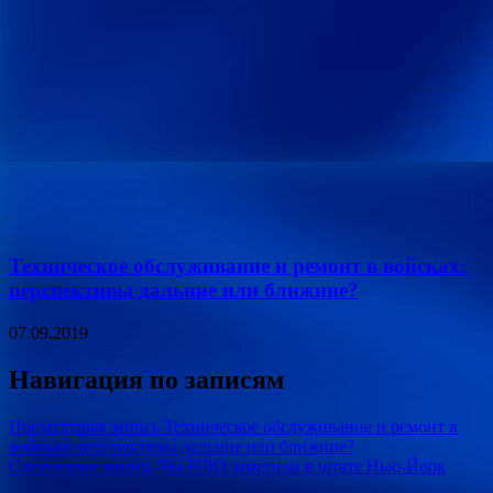
Техническое обслуживание и ремонт в войсках:
перспективы дальние или ближние?
07.09.2019
Навигация по записям
Предыдущая запись
Техническое обслуживание и ремонт в
войсках: перспективы дальние или ближние?
Следующая запись
Два НЛО заметили в штате Нью-Йорк