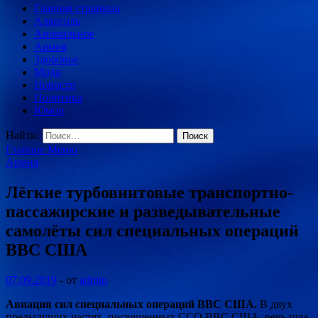
Главная страница
Алкоголь
Аномальное
Армия
Здоровье
Мода
Новости
Политика
Юмор
Найти:
Главное Меню
Армия
Лёгкие турбовинтовые транспортно-
пассажирские и разведывательные
самолёты сил специальных операций
ВВС США
07.09.2019
-
от
admin
Авиация сил специальных операций ВВС США.
В двух
предыдущих частях, посвященных ССО ВВС США, речь шла