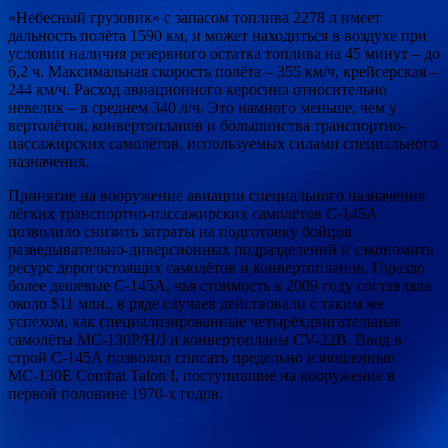
«Небесный грузовик» с запасом топлива 2278 л имеет
дальность полёта 1590 км, и может находиться в воздухе при
условии наличия резервного остатка топлива на 45 минут – до
6,2 ч. Максимальная скорость полёта – 355 км/ч, крейсерская –
244 км/ч. Расход авиационного керосина относительно
невелик – в среднем 340 л/ч. Это намного меньше, чем у
вертолётов, конвертопланов и большинства транспортно-
пассажирских самолётов, используемых силами специального
назначения.
Принятие на вооружение авиации специального назначения
лёгких транспортно-пассажирских самолётов С-145А
позволило снизить затраты на подготовку бойцов
разведывательно-диверсионных подразделений и сэкономить
ресурс дорогостоящих самолётов и конвертопланов. Гораздо
более дешевые С-145А, чья стоимость в 2009 году составляла
около $11 млн., в ряде случаев действовали с таким же
успехом, как специализированные четырёхдвигательные
самолёты МС-130Р/Н/J и конвертопланы CV-22B. Ввод в
строй С-145А позволил списать предельно изношенные
МС-130Е Combat Talon I, поступившие на вооружение в
первой половине 1970-х годов.