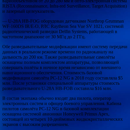
вариообъективом от 20 до 280 мм и опто-электронная система
RISTA (Reconnaissance, Infra-red Surveillance, Target Acquisition)
и лазерный целеуказатель.
— U-28A HB-FOG оборудован датчиками Northrop Grumman
WF-160DS IR/E-O, РЛС Raytheon Sea Vue SV 1021, системой
радиотехнической разведки Delfin Systems, работающей в
частотном диапазоне от 30 МГц до 2 ГГц.
Обе разведывательные модификации имеют систему передачи
данных в реальном режиме времени по радиоканалу на
дальность до 200 км. Также разведывательные самолёты
оснащены полным комплектом аппаратуры, позволяющей
совершать полёты в ночное время независимо от внешнего
навигационного обеспечения. Стоимость базовой
модификации самолёта PC-12 NG в 2018 году составляла $5
млн. После установки специальной аппаратуры стоимость
разведывательного U-28A HB-FOB составила $16 млн.
В состав экипажа обычно входят два пилота, оператор
электронных систем и офицер боевого управления. Кабина
пилотов самолёта PC-12 NG в базовой комплектации
оснащена системой авионики Honeywell Primus Apex,
состоящей из четырех 10-дюймовых жидкокристаллических
экранов с высоким разрешением.