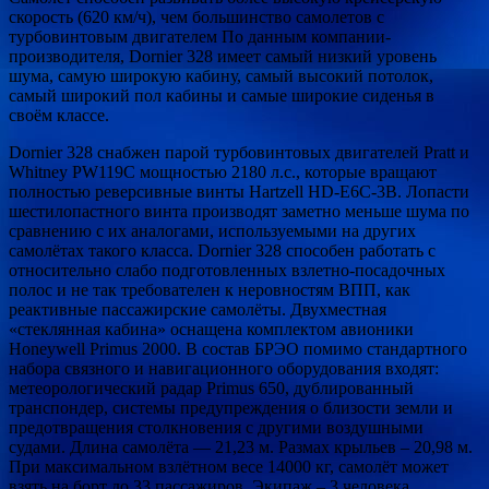
скорость (620 км/ч), чем большинство самолетов с
турбовинтовым двигателем По данным компании-
производителя, Dornier 328 имеет самый низкий уровень
шума, самую широкую кабину, самый высокий потолок,
самый широкий пол кабины и самые широкие сиденья в
своём классе.
Dornier 328 снабжен парой турбовинтовых двигателей Pratt и
Whitney PW119C мощностью 2180 л.с., которые вращают
полностью реверсивные винты Hartzell HD-E6C-3B. Лопасти
шестилопастного винта производят заметно меньше шума по
сравнению с их аналогами, используемыми на других
самолётах такого класса. Dornier 328 способен работать с
относительно слабо подготовленных взлетно-посадочных
полос и не так требователен к неровностям ВПП, как
реактивные пассажирские самолёты. Двухместная
«стеклянная кабина» оснащена комплектом авионики
Honeywell Primus 2000. В состав БРЭО помимо стандартного
набора связного и навигационного оборудования входят:
метеорологический радар Primus 650, дублированный
транспондер, системы предупреждения о близости земли и
предотвращения столкновения с другими воздушными
судами. Длина самолёта — 21,23 м. Размах крыльев – 20,98 м.
При максимальном взлётном весе 14000 кг, самолёт может
взять на борт до 33 пассажиров. Экипаж – 3 человека.