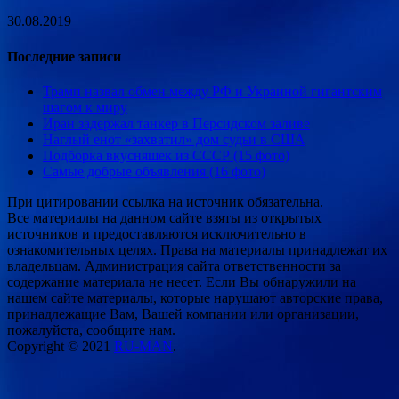
30.08.2019
Последние записи
Трамп назвал обмен между РФ и Украиной гигантским
шагом к миру
Иран задержал танкер в Персидском заливе
Наглый енот «захватил» дом судьи в США
Подборка вкусняшек из СССР (15 фото)
Самые добрые объявления (16 фото)
При цитировании ссылка на источник обязательна.
Все материалы на данном сайте взяты из открытых
источников и предоставляются исключительно в
ознакомительных целях. Права на материалы принадлежат их
владельцам. Администрация сайта ответственности за
содержание материала не несет. Если Вы обнаружили на
нашем сайте материалы, которые нарушают авторские права,
принадлежащие Вам, Вашей компании или организации,
пожалуйста, сообщите нам.
Copyright © 2021
RU-MAN
.