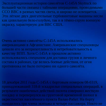
Эксплуатационная история самолётов C-145A Skytruck по
большей части связана с тайными операциями, проводимыми
ССО ВВС в разных частях света, и широко не освещается.
Эти лёгкие двух двигательные турбовинтовые машины несли
как цивильную бело-голубую, так и в тёмно-серую военную
окраску, характерную для ВВС США.
Очень активно самолёты С-145А использовались
американцами в Афганистане. Американские спецназовцы
ценили его за неприхотливость и нетребовательность к
качеству ВПП. Хотя С-145А в прошлом активно
использовались спецназом для доставки грузов и личного
состава в районах, где велись боевые действия, от огня
противника не было потеряно ни одного самолёта.
18 декабря 2011 года С-145А с бортовым номером 08-0319,
принадлежавший 318-й эскадрильи специальных операций, в
результате ошибочных действий пилота совершил жесткую
посадку и перевернулся на грунтовой временной полосе в
окрестностях населённого пункта Валан-Рабат. На борту
находилось три члена экипажа и четыре пассажира. Никто не