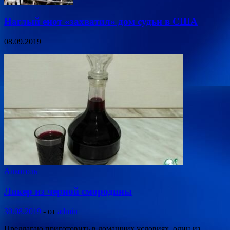
Наглый енот «захватил» дом судьи в США
08.09.2019
Алкоголь
Ликер из черной смородины
30.08.2019
-
от
admin
Предлагаю приготовить в домашних условиях, один из