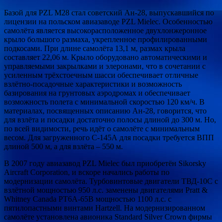
Базой для PZL M28 стал советский Ан-28, выпускавшийся по
лицензии на польском авиазаводе PZL Mielec. Особенностью
самолёта является высокорасположенное двухлонжеронное
крыло большого размаха, укрепленное профилированными
подкосами. При длине самолёта 13,1 м, размах крыла
составляет 22,06 м. Крыло оборудовано автоматическими и
управляемыми закрылками и элеронами, что в сочетании с
усиленным трёхстоечным шасси обеспечивает отличные
взлётно-посадочные характеристики и возможность
базирования на грунтовых аэродромах и обеспечивает
возможность полета с минимальной скоростью 120 км/ч. В
материалах, посвященных описанию Ан-28, говорится, что
для взлёта и посадки достаточно полосы длиной до 300 м. Но,
по всей видимости, речь идёт о самолёте с минимальным
весом. Для загруженного С-145А для посадки требуется ВПП
длиной 500 м, а для взлёта – 550 м.
В 2007 году авиазавод PZL Mielec был приобретён Sikorsky
Aircraft Corporation, и вскоре начались работы по
модернизации самолёта. Турбовинтовые двигатели ТВД-10С с
взлётной мощностью 950 л.с. заменены двигателями Pratt &
Whitney Canada PT6A-65B мощностью 1100 л.с. с
пятилопастными винтами Hartzell. На модернизированном
самолёте установлена авионика Standard Silver Crown фирмы