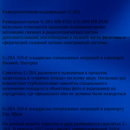
Разведывательная модификация U-28A
Разведывательные U-28A HB-FOG и U-28A HB-FOB
визуально отличаются зашитыми иллюминаторами,
антеннами связных и радиотехнических систем
дополнительными контейнерами в нижней части фюзеляжа и
сферической головкой оптико-электронной системы.
U-28А 319-й эскадрильи специальных операций в аэропорту
Ниамей, Нигерия
Самолёты U-28А различного назначения в прошлом
засветились в «горячих точках» по всему миру. Несколько раз
компактные турбовинтовые самолёты специального
назначения попадали в объективы фото и видеокамер на
аэродромах, где официально они не должны были находиться.
U-28А 319-й эскадрильи специальных операций в аэропорту
Гао, Мали
На данный момент известно о двух разбившихся самолётах U-
28А. В феврале 2012 года самолет, принадлежавший 319-й