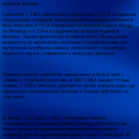
авиабазе Кэннон
Самолёты С-146А официально приписаны к 551-й эскадрильи
специальных операций, базирующейся на авиабазе Кэннон в
Нью-Мексико, к 711-й эскадрильи на авиабазе Герцог-Фильд
во Флориде и к 524-я эскадрильи на авиабазе Кадена в
Японии. Однако фактически основная часть «Волкодавов»
развёрнута на зарубежных авиабазах и предназначены для
экстренной переброски команд специального назначения,
перевозки грузов, снаряжения и эвакуации раненых.
Принадлежность самолётов, окрашенных в белый цвет с
синими и голубыми полосами, к ВВС США выдают только
номера. С-146А зачастую работают в частях земного шара, где
официально американские военные в боевых действиях не
участвуют.
В январе 2013 года С-146А эвакуировал бойцов
американского спецназа из района боевых действий в Гао,
Мали, где они поддерживали французских военных в
операции против североафриканского крыла Аль-Каиды. В