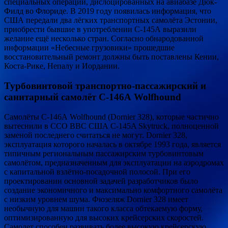
специальных операций, дислоцированных на авиабазе Дюк-
Филд во Флориде. В 2019 году появилась информация, что
США передали два лёгких транспортных самолёта Эстонии,
приобрести бывшие в употреблении С-145А выразили
желание ещё несколько стран. Согласно обнародованной
информации «Небесные грузовики» прошедшие
восстановительный ремонт должны быть поставлены Кении,
Коста-Рике, Непалу и Иордании.
Турбовинтовой транспортно-пассажирский и
санитарный самолёт С-146А Wolfhound
Самолёты С-146А Wolfhound (Dornier 328), которые частично
вытеснили в ССО ВВС США C-145A Skytruck, полноценной
заменой последнего считаться не могут. Dornier 328,
эксплуатация которого началась в октябре 1993 года, является
типичным региональным пассажирским турбовинтовым
самолётом, предназначенным для эксплуатации на аэродромах
с капитальной взлётно-посадочной полосой. При его
проектировании основной задачей разработчиков было
создание экономичного и максимально комфортного самолёта
с низким уровнем шума. Фюзеляж Dornier 328 имеет
необычную для машин такого класса обтекаемую форму,
оптимизированную для высоких крейсерских скоростей.
Самолет способен развивать более высокую крейсерскую