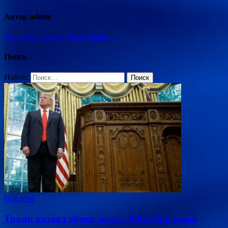
Автор admin
Просмотр всех записей admin →
Поиск
Найти:
Новости
Трамп назвал обмен между РФ и Украиной