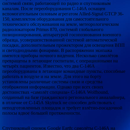
системой связи, работающей по радио и спутниковым
каналам. После переоборудования С-146А оснащен
вспомогательным силовым агрегатом Allied-Signal GTCP 36-
150, комплектом оборудования для самостоятельного
технического обслуживания на земле, метеорологическим
радиолокатором Primus 870, системой глобального
позиционирования, аппаратурой госопознования военного
образца, усовершенствованной системой автоматической
посадки, дополнительным прожектором для освещения ВПП
и светодиодными фонарями. В распоряжении экипажа
имеются приборы ночного видения. Несколько самолётов
превращены в летающие госпитали, с операционными на
четырёх пациентов. Известно, что два С-146А
переоборудованы в летающие командные пункты, способные
работать в воздухе и на земле. Для этого на борту
установлены различные системы связи и средства
отображения информации. Однако при всех своих
достоинствах «самолёт спецназа» С-146А Wolfhound,
созданный на базе гражданского регионального авиалайнера,
в отличие от С-145А Skytruck не способен действовать с
неподготовленных площадок и требует взлётно-посадочной
полосы вдвое большей протяженности.
Спутниковый снимок Google Еarth: самолёты С-146А на