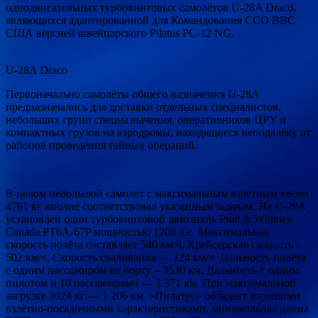
однодвигательных турбовинтовых самолётов U-28A Draco,
являющихся адаптированной для Командования ССО ВВС
США версией швейцарского Pilatus PC-12 NG.
U-28A Draco
Первоначально самолёты общего назначения U-28A
предназначались для доставки отдельных специалистов,
небольших групп спецназначения, оперативников ЦРУ и
компактных грузов на аэродромы, находящиеся неподалёку от
районов проведения тайных операций.
В целом небольшой самолёт с максимальным взлётным весом
4761 кг вполне соответствовал указанным задачам. На U-28A
установлен один турбовинтовой двигатель Pratt & Whitney
Canada PT6A-67P мощностью 1200 л.с. Максимальная
скорость полёта составляет 540 км/ч. Крейсерская скорость –
502 км/ч. Скорость сваливания — 124 км/ч. Дальность полёта
с одним пассажиром на борту – 3530 км. Дальность с одним
пилотом и 10 пассажирами — 2 371 км. При максимальной
загрузке 1024 кг — 1 206 км. «Пилатус» обладает хорошими
взлётно-посадочными характеристиками, минимальная длина