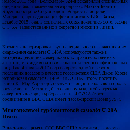
ноябре 2013 года «Волкодавы» 524-й эскадрильи специальных
операций были замечены на аэродромах Мактан-Бенито
Эбуен на острове Себу и Эдвин Эндрюс на острове
Минданао, принадлежащих филиппинским ВВС. Затем, в
декабре 2015 года, в социальных сетях появились фотографии
C-146А, задействованных в секретной миссии в Ливии.
Кроме транспортировки групп специального назначения и их
снаряжения самолёты С-146А используются также в
интересах различных американских правительственных
агентств, и в ходе визитов высокопоставленных официальных
лиц. Так, 4 января 2017 года во время одной из своих
последних поездок в качестве госсекретаря США Джон Керри
использовал самолет C-146А ВВС США, чтобы посетить
район Ка Мау. Аэропорт, обслуживающий небольшой город к
югу от дельты Меконга, был слишком мал, чтобы здесь мог
совершить посадку турбореактивный C-32А (такое
обозначение в ВВС США имеет пассажирский Boeing 757).
Многоцелевой турбовинтовой самолёт U-28A
Draco
В настоящее время в ССО ВВС США числится два десятка