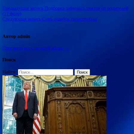
Предыдущая запись
Подборка забавных твитов от родителей
(17 фото)
Следующая запись
Семь ошибок гипертоника
Автор admin
Просмотр всех записей admin →
Поиск
Найти: