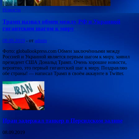
Новости
Трамп назвал обмен между РФ и Украиной
гигантским шагом к миру
08.09.2019
-
от
admin
Фото: globallookpress.com Обмен заключёнными между
Россией и Украиной является первым шагом к миру, заявил
президент США Дональд Трамп. Очень хорошие новости,
вероятно, это первый гигантский шаг к миру. Поздравляю
обе страны! — написал Трамп в своём аккаунте в Twitter.
Иран задержал танкер в Персидском заливе
08.09.2019