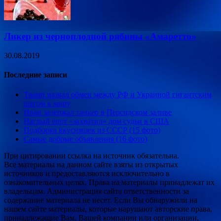
Ликер из черноплодной рябины «Амаретто»
30.08.2019
Последние записи
Трамп назвал обмен между РФ и Украиной гигантским
шагом к миру
Иран задержал танкер в Персидском заливе
Наглый енот «захватил» дом судьи в США
Подборка вкусняшек из СССР (15 фото)
Самые добрые объявления (16 фото)
При цитировании ссылка на источник обязательна.
Все материалы на данном сайте взяты из открытых
источников и предоставляются исключительно в
ознакомительных целях. Права на материалы принадлежат их
владельцам. Администрация сайта ответственности за
содержание материала не несет. Если Вы обнаружили на
нашем сайте материалы, которые нарушают авторские права,
принадлежащие Вам, Вашей компании или организации,