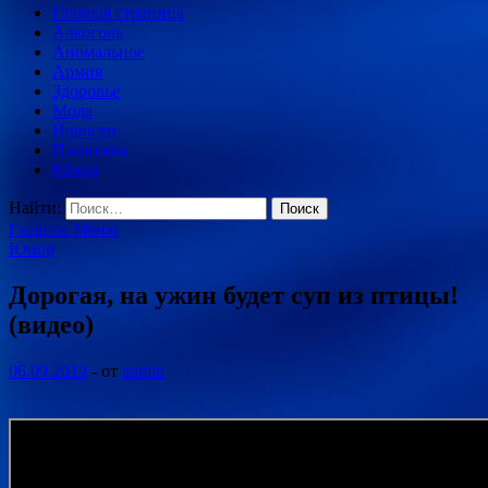
Главная страница
Алкоголь
Аномальное
Армия
Здоровье
Мода
Новости
Политика
Юмор
Найти:
Главное Меню
Юмор
Дорогая, на ужин будет суп из птицы!
(видео)
06.09.2019
-
от
admin